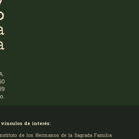
y
o
a
a
A.
60
59
o.
 vínculos de interés:
Instituto de los Hermanos de la Sagrada Familia