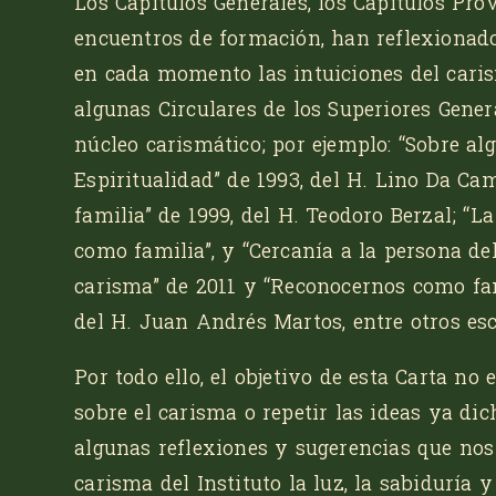
Los Capítulos Generales, los Capítulos Pr
encuentros de formación, han reflexionad
en cada momento las intuiciones del cari
algunas Circulares de los Superiores Gene
núcleo carismático; por ejemplo:
“Sobre al
Espiritualidad”
de 1993, del H. Lino Da Ca
familia”
de 1999, del H. Teodoro Berzal;
“La
como familia”,
y
“Cercanía a la persona d
carisma”
de 2011 y
“Reconocernos como fam
del H. Juan Andrés Martos, entre otros esc
Por todo ello, el objetivo de esta Carta no
sobre el carisma o repetir las ideas ya dic
algunas reflexiones y sugerencias que nos
carisma del Instituto la luz, la sabiduría 