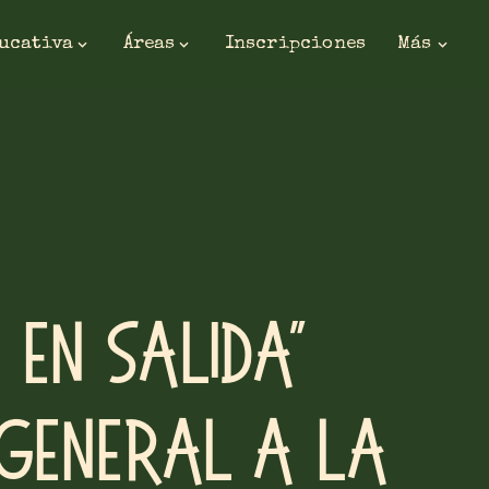
ducativa
Áreas
Inscripciones
Más
 en salida”
 General a la