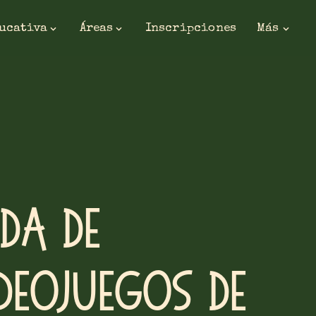
ducativa
Áreas
Inscripciones
Más
ada de
deojuegos de