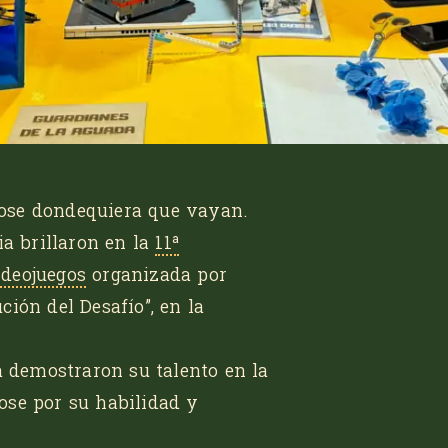
ose dondequiera que vayan.
ia brillaron en la
11ª
ideojuegos
organizada por
ución del Desafío”
, en la
a demostraron su talento en la
ose por su habilidad y